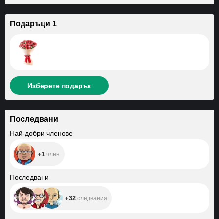
Подаръци 1
Изберете подарък
Последвани
+1
Най-добри членове
+1
член
+32
Последвани
+32
следвания
+265