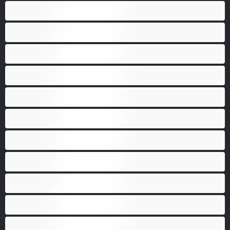
Големи гърди
Голям задник
Групов секс
Домакини
Женска еякулация
Закръглени
Играчки
Индийки
Колежанки
Космати
Красиви дебелани