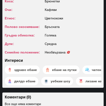
Коса:
Брюнетки
Очи:
Кафяви
Етнос:
Цветнокожи
Полово окосмяване:
Бръсната
Гръдна обиколка:
Голяма
Дупе:
Среднa
Семейно положение:
Необвързана
Интереси
здраво ебане
ебане на путки
чатене
дилдо ебане
уебкам шоу
лизане на п
Коментари (0)
Все още няма коментари