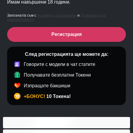
Имам навършени 18 години.
Запознат/а съм с
Условията за ползване
и
Политиката на
поверителност
.
Регистрация
След регистрацията ще можете да:
Говорите с модели в чат статите
Получавате безплатни Токени
Изпращате бакшиши
+БОНУС!
10 Токена!
BDSM
Азиатки