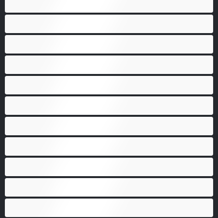
Анален
Арабки
Бабички
Бели Момичета
Блондинки
Бременни
Бръснати
Брюнетки
Възрастни
Големи гърди