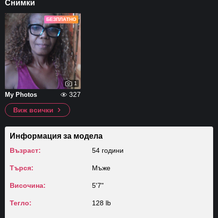
Снимки
БЕЗПЛАТНО
1
327
My Photos
Виж всички
Информация за модела
Възраст:
54 години
Търся:
Мъже
Височина:
5'7"
Тегло:
128 lb