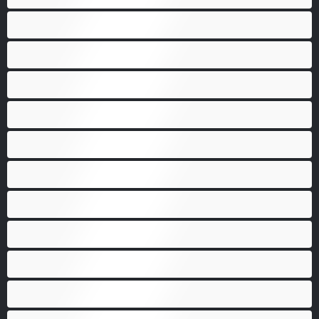
Латиноамериканки
Лесбийки
Малки гърди
Мацки
Миньонки
Мускулести
Най-добри за личен чат
Порно звезди
Пушещи жени
Средни гърди
Тийнейджъри 18+