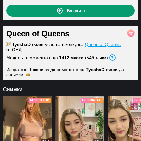
Бакшиш
Queen of Queens
TyeshaDirksen
участва в конкурса
Queen of Queens
за ОНД.
Моделът в момента е на
1412 място
(549 точки).
Изпратете Токени за да помогнете на
TyeshaDirksen
да
спечели!
Снимки
БЕЗПЛАТНО
БЕЗПЛАТНО
БЕЗ