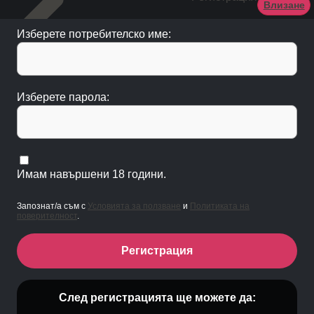
Влизане
Изберете потребителско име:
Изберете парола:
Имам навършени 18 години.
Запознат/а съм с
Условията за ползване
и
Политиката на
поверителност
.
Регистрация
След регистрацията ще можете да: