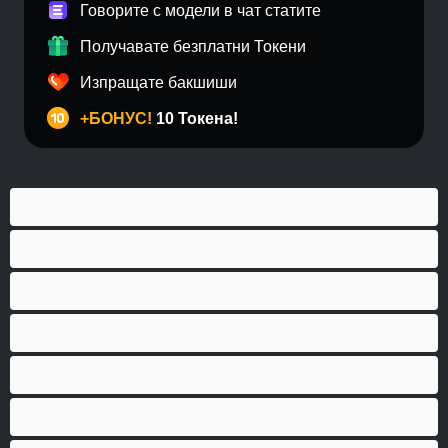
Говорите с модели в чат статите
Получавате безплатни Токени
Изпращате бакшиши
+БОНУС!
10 Токена!
BDSM
Азиатки
Анален
Арабки
Бабички
Бели Момичета