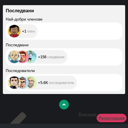
Последвани
+1
Най-добри членове
+1
член
+158
Последвани
+158
следвания
+5.6K
Последователи
+5.6K
последователи
Влизане
Регистрация