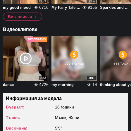
6
1
6716
9155
my good mood
My Fairy Tale Life
Sparkles and Dreams
Виж всички
Видеоклипове
БЕЗПЛАТНО
222 Токена
111 Токен
0:33
1:01
4726
14
dance
my morning
thinking about y
Информация за модела
Възраст:
18 години
Търся:
Мъже, Жени
Височина:
5'9"