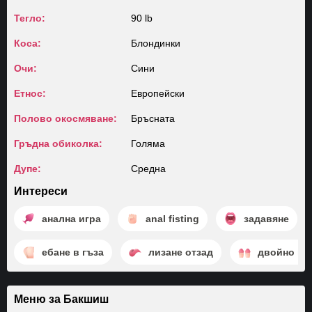
Тегло:
90 lb
Коса:
Блондинки
Очи:
Сини
Етнос:
Европейски
Полово окосмяване:
Бръсната
Гръдна обиколка:
Голяма
Дупе:
Среднa
Интереси
анална игра
anal fisting
задавяне
ебане в гъза
лизане отзад
двойно пр
Меню за Бакшиш