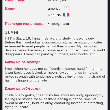
Езици:
american
Френски
Последно излъчване:
4 преди часа
За мен
Hi! I’m Stacy, 18, living in Serbia and studying psychology.
Before this I worked as a cosmetologist, nail artist, and in cafés
— learned to read people behind their smiles. My fire is Latin
dances: salsa, bachata, kizomba — when music plays, the world
disappears. Evenings I paint by numbers, read books, and
sometimes take my old flute to remember childhood dreams. I
love quiet Serbian sunsets by the Danube. Dreaming of opening
Какво ме възбужда:
my own psychology office, dancing real bachata in Latin
I melt when he leads me confidently in dance, hand firm on my
America, adopting a big fluffy shelter dog, and my mom always
lower back, eyes locked; whispers low commands in my ear,
being healthy. Seeking a loyal, warm protector
mixes strength with tenderness; notices tiny things — a strand of
hair, my fingers on the flute
Какво ме отблъсква:
crude pushy grabs, cheap dirty talk about my body, ignoring my
feelings or stories, weak hesitant leading in dance, smell of
sweat or alcohol, loud jealousy, controlling instead of protecting,
trying to “score”