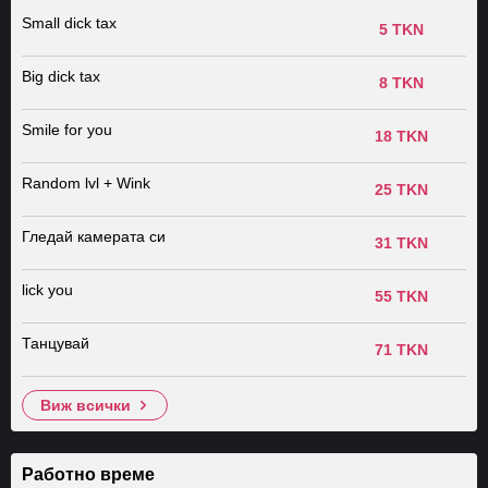
Small dick tax
5 TKN
Big dick tax
8 TKN
Smile for you
18 TKN
Random lvl + Wink
25 TKN
Гледай камерата си
31 TKN
lick you
55 TKN
Танцувай
71 TKN
виж всички
Работно време