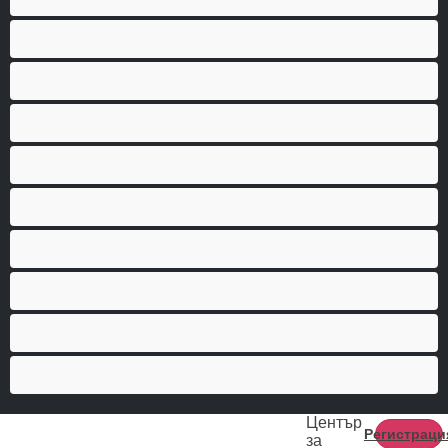
Мускулести
Най-добри за личен чат
Порно звезди
Пушещи жени
Средни гърди
Тийнейджъри 18+
Фетиш
Цветнокожи
Червенокоси
Център
Регистраци
за